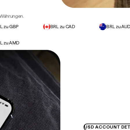
n Währungen.
L zu GBP
BRL zu CAD
BRL zu AU
L zu AMD
USD ACCOUNT DET