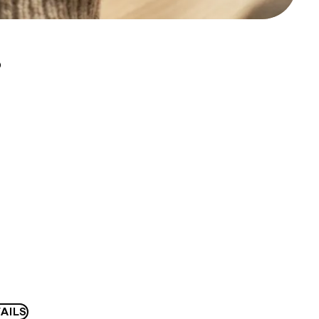
D
AILS