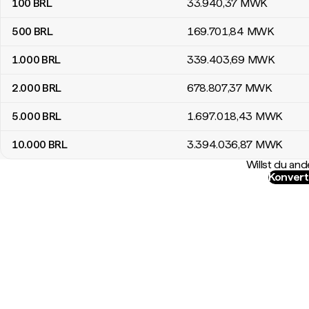
100
BRL
33.940
,37
MWK
500
BRL
169.701
,84
MWK
1.000
BRL
339.403
,69
MWK
2.000
BRL
678.807
,37
MWK
5.000
BRL
1.697.018
,43
MWK
10.000
BRL
3.394.036
,87
MWK
Willst du a
Konvert