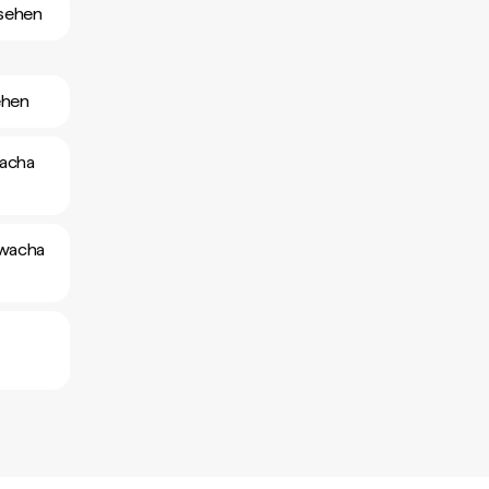
nsehen
ehen
wacha
Kwacha