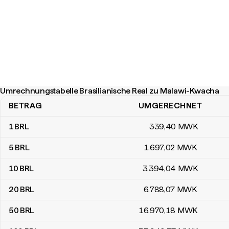
Umrechnungstabelle Brasilianische Real zu Malawi-Kwacha
BETRAG
UMGERECHNET
Umrechnungstabelle Brasilianische Real zu Malawi-Kwacha
1
BRL
339
,40
MWK
5
BRL
1.697
,02
MWK
10
BRL
3.394
,04
MWK
20
BRL
6.788
,07
MWK
50
BRL
16.970
,18
MWK