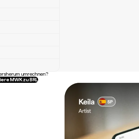
ndersherum umrechnen?
iere MWK zu BRL