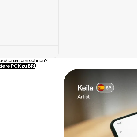
ndersherum umrechnen?
tiere PGK zu BRL