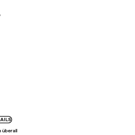
D
AILS
 überall