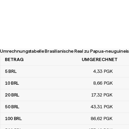
Umrechnungstabelle Brasilianische Real zu Papua-neuguineis
BETRAG
UMGERECHNET
Umrechnungstabelle Brasilianische Real zu Papua-neuguineische
5
BRL
4
,33
PGK
10
BRL
8
,66
PGK
20
BRL
17
,32
PGK
50
BRL
43
,31
PGK
100
BRL
86
,62
PGK