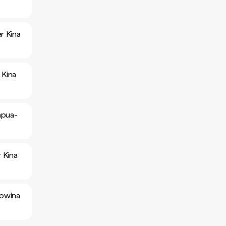
r Kina
 Kina
apua-
 Kina
gowina