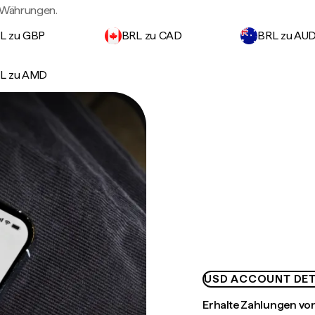
n Währungen.
L zu GBP
BRL zu CAD
BRL zu AU
L zu AMD
USD ACCOUNT DET
Erhalte Zahlungen von