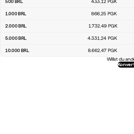
500
BRL
433
,12
PGK
1.000
BRL
866
,25
PGK
2.000
BRL
1.732
,49
PGK
5.000
BRL
4.331
,24
PGK
10.000
BRL
8.662
,47
PGK
Willst du a
Konver