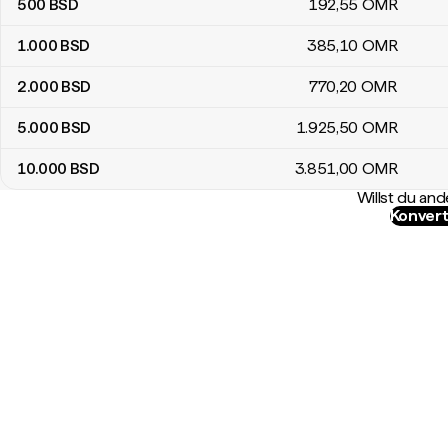
500
BSD
192
,55
OMR
1.000
BSD
385
,10
OMR
2.000
BSD
770
,20
OMR
5.000
BSD
1.925
,50
OMR
10.000
BSD
3.851
,00
OMR
Willst du a
Konvert