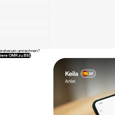
ndersherum umrechnen?
iere OMR zu BSD