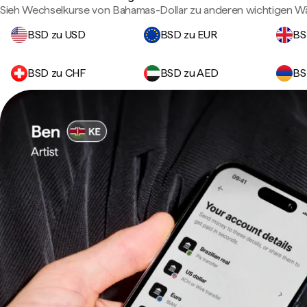
Sieh Wechselkurse von Bahamas-Dollar zu anderen wichtigen W
BSD zu USD
BSD zu EUR
BS
BSD zu CHF
BSD zu AED
BS