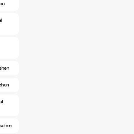
hen
l
sehen
sehen
al
nsehen