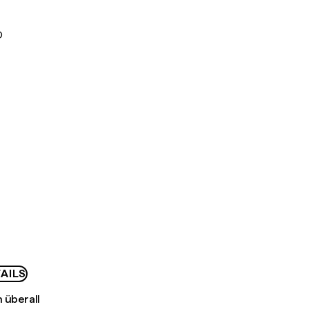
D
AILS
 überall