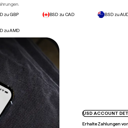
ährungen.
D zu GBP
BSD zu CAD
BSD zu AU
D zu AMD
USD ACCOUNT DET
Erhalte Zahlungen von