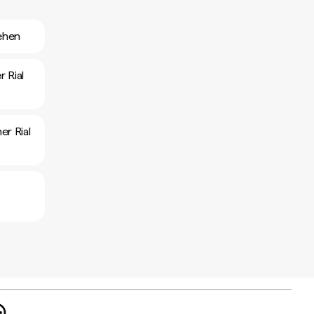
ehen
 Rial
er Rial