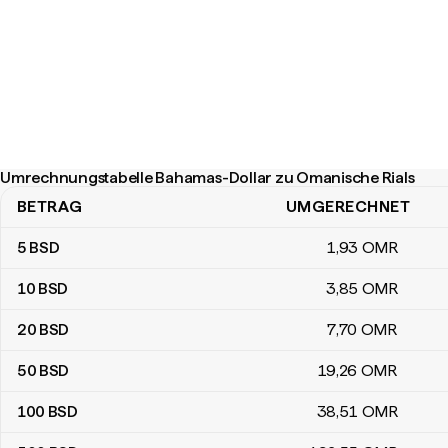
Umrechnungstabelle Bahamas-Dollar zu Omanische Rials
BETRAG
UMGERECHNET
Umrechnungstabelle Bahamas-Dollar zu Omanische Rials
5
BSD
1
,93
OMR
10
BSD
3
,85
OMR
20
BSD
7
,70
OMR
50
BSD
19
,26
OMR
100
BSD
38
,51
OMR