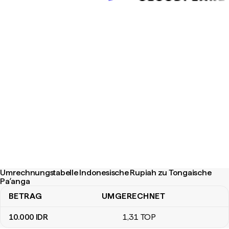
Umrechnungstabelle Indonesische Rupiah zu Tongaische
Paʻanga
BETRAG
UMGERECHNET
Umrechnungstabelle Indonesische Rupiah zu Tongaische Paʻang
10.000
IDR
1
,31
TOP