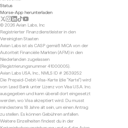
Status
Morse-App herunterladen
© 2026 Avian Labs, Inc
Registrierter Finanzdienstleister in den
Vereinigten Staaten
Avian Labs ist als CASP gemäß MiCA von der
Autoriteit Financiële Markten (AFM) in den
Niederlanden zugelassen
(Registrierungsnummer 41000005).
Avian Labs USA, Inc., NMLS ID # 2639252
Die Prepaid-Debit-Visa-Karte (die "Karte") wird
von Lead Bank unter Lizenz von Visa U.S.A. Inc.
ausgegeben und kann überall dort eingesetzt
werden, wo Visa akzeptiert wird. Du musst
mindestens 18 Jahre alt sein, um einen Antrag
zu stellen. Es können Gebühren anfallen.
Weitere Einzelheiten findest du in der
Karteninhabervereinbarung und auf der Avian