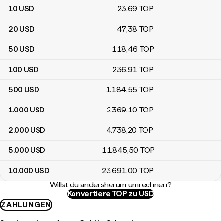
10
USD
23
,69
TOP
20
USD
47
,38
TOP
50
USD
118
,46
TOP
100
USD
236
,91
TOP
500
USD
1.184
,55
TOP
1.000
USD
2.369
,10
TOP
2.000
USD
4.738
,20
TOP
5.000
USD
11.845
,50
TOP
10.000
USD
23.691
,00
TOP
Willst du andersherum umrechnen?
Konvertiere TOP zu USD
ZAHLUNGEN