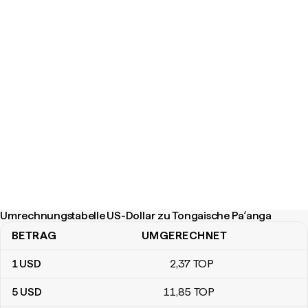
Umrechnungstabelle US-Dollar zu Tongaische Paʻanga
BETRAG
UMGERECHNET
Umrechnungstabelle US-Dollar zu Tongaische Paʻanga
1
USD
2
,37
TOP
5
USD
11
,85
TOP