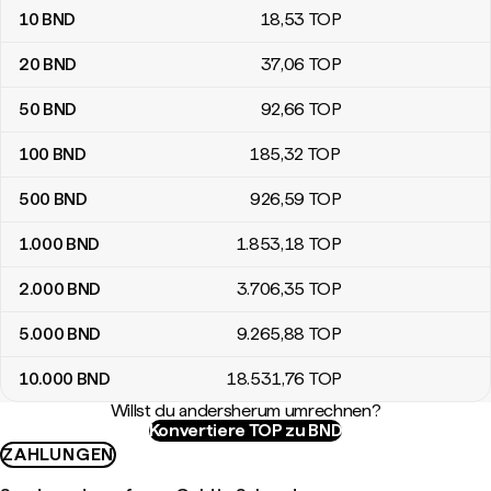
10
BND
18
,53
TOP
20
BND
37
,06
TOP
50
BND
92
,66
TOP
100
BND
185
,32
TOP
500
BND
926
,59
TOP
1.000
BND
1.853
,18
TOP
2.000
BND
3.706
,35
TOP
5.000
BND
9.265
,88
TOP
10.000
BND
18.531
,76
TOP
Willst du andersherum umrechnen?
Konvertiere TOP zu BND
ZAHLUNGEN