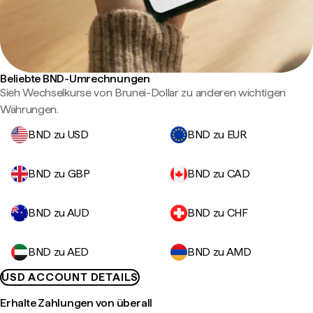
Beliebte BND-Umrechnungen
Sieh Wechselkurse von Brunei-Dollar zu anderen wichtigen
Währungen.
BND zu USD
BND zu EUR
BND zu GBP
BND zu CAD
BND zu AUD
BND zu CHF
BND zu AED
BND zu AMD
USD ACCOUNT DETAILS
Erhalte Zahlungen von überall