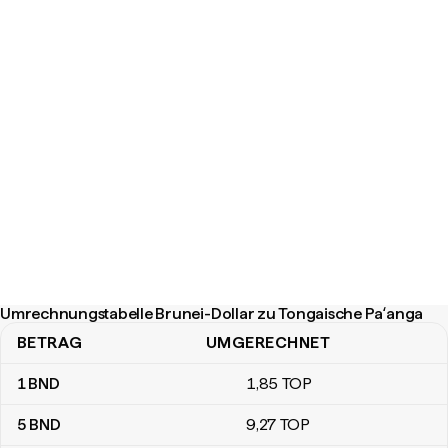
Umrechnungstabelle Brunei-Dollar zu Tongaische Paʻanga
BETRAG
UMGERECHNET
Umrechnungstabelle Brunei-Dollar zu Tongaische Paʻanga
1
BND
1
,85
TOP
5
BND
9
,27
TOP