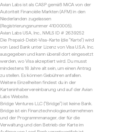
Avian Labs ist als CASP gemäß MiCA von der
Autoriteit Financiële Markten (AFM) in den
Niederlanden zugelassen
(Registrierungsnummer 41000005).
Avian Labs USA, Inc., NMLS ID # 2639252
Die Prepaid-Debit-Visa-Karte (die "Karte") wird
von Lead Bank unter Lizenz von Visa U.S.A. Inc.
ausgegeben und kann überall dort eingesetzt
werden, wo Visa akzeptiert wird. Du musst
mindestens 18 Jahre alt sein, um einen Antrag
zu stellen. Es können Gebühren anfallen.
Weitere Einzelheiten findest du in der
Karteninhabervereinbarung und auf der Avian
Labs Website.
Bridge Ventures LLC ("Bridge") ist keine Bank.
Bridge ist ein Finanztechnologieunternehmen
und der Programmmanager, der für die
Verwaltung und den Betrieb der Karte im
Auftrag von Lead Bank verantwortlich ist.