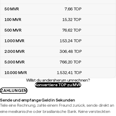
50
MVR
7
,66
TOP
100
MVR
15
,32
TOP
500
MVR
76
,62
TOP
1.000
MVR
153
,24
TOP
2.000
MVR
306
,48
TOP
5.000
MVR
766
,20
TOP
10.000
MVR
1.532
,41
TOP
Willst du andersherum umrechnen?
Konvertiere TOP zu MVR
ZAHLUNGEN
Sende und empfange Geld in Sekunden
Teile eine Rechnung, zahle einem Freund zurück, sende direkt an
eine mexikanische oder brasilianische Bank. Keine versteckten