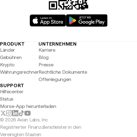
PRODUKT
UNTERNEHMEN
Länder
Karriere
Gebühren
Blog
Krypto
Presse
Währungsrechner
Rechtliche Dokumente
Offenlegungen
SUPPORT
Hilfecenter
Status
Morse-App herunterladen
© 2026 Avian Labs, Inc
Registrierter Finanzdienstleister in den
Vereinigten Staaten