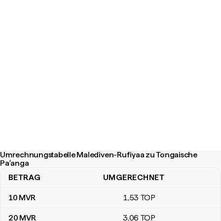
Umrechnungstabelle Malediven-Rufiyaa zu Tongaische
Paʻanga
BETRAG
UMGERECHNET
Umrechnungstabelle Malediven-Rufiyaa zu Tongaische Paʻanga
10
MVR
1
,53
TOP
20
MVR
3
,06
TOP