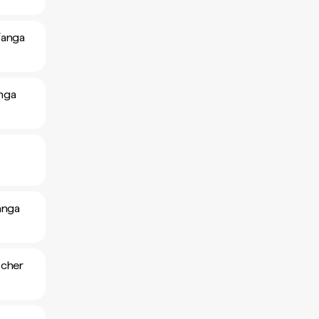
ʻanga
nga
anga
scher