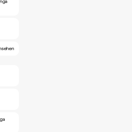
anga
ansehen
nga