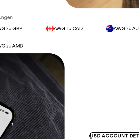
ungen.
G zu GBP
AWG zu CAD
AWG zu A
G zu AMD
USD ACCOUNT DET