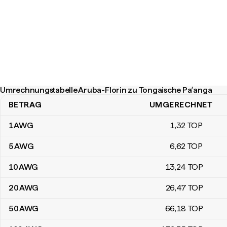
Umrechnungstabelle Aruba-Florin zu Tongaische Paʻanga
BETRAG
UMGERECHNET
Umrechnungstabelle Aruba-Florin zu Tongaische Paʻanga
1
AWG
1
,32
TOP
5
AWG
6
,62
TOP
10
AWG
13
,24
TOP
20
AWG
26
,47
TOP
50
AWG
66
,18
TOP