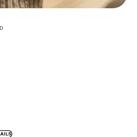
UD
AILS