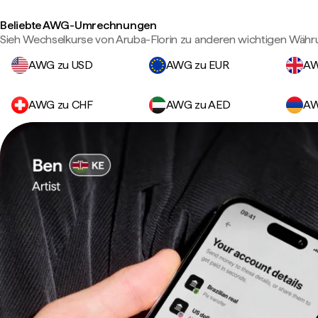
Beliebte AWG-Umrechnungen
Sieh Wechselkurse von Aruba-Florin zu anderen wichtigen Währ
AWG zu USD
AWG zu EUR
AW
AWG zu CHF
AWG zu AED
AW