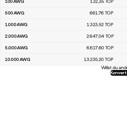
100
AWG
132
,35
TOP
500
AWG
661
,76
TOP
1.000
AWG
1.323
,52
TOP
2.000
AWG
2.647
,04
TOP
5.000
AWG
6.617
,60
TOP
10.000
AWG
13.235
,20
TOP
Willst du a
Konvert