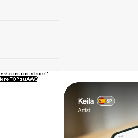
ndersherum umrechnen?
iere TOP zu AWG