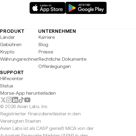
PRODUKT
UNTERNEHMEN
Länder
Karriere
Gebühren
Blog
Krypto
Presse
Währungsrechner
Rechtliche Dokumente
Offenlegungen
SUPPORT
Hilfecenter
Status
Morse-App herunterladen
© 2026 Avian Labs, Inc
Registrierter Finanzdienstleister in den
Vereinigten Staaten
Avian Labs ist als CASP gemäß MiCA von der
Autoriteit Financiële Markten (AFM) in den