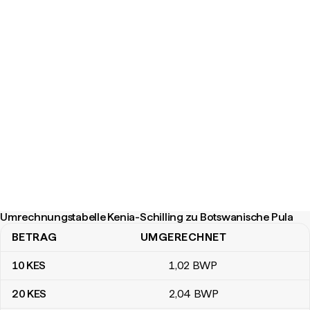
Umrechnungstabelle Kenia-Schilling zu Botswanische Pula
BETRAG
UMGERECHNET
Umrechnungstabelle Kenia-Schilling zu Botswanische Pula
10
KES
1
,02
BWP
20
KES
2
,04
BWP