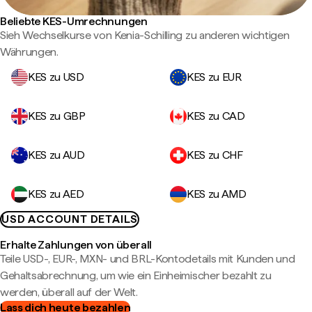
Beliebte KES-Umrechnungen
Sieh Wechselkurse von Kenia-Schilling zu anderen wichtigen
Währungen.
KES zu USD
KES zu EUR
KES zu GBP
KES zu CAD
KES zu AUD
KES zu CHF
KES zu AED
KES zu AMD
USD ACCOUNT DETAILS
Erhalte Zahlungen von überall
Teile USD-, EUR-, MXN- und BRL-Kontodetails mit Kunden und
Gehaltsabrechnung, um wie ein Einheimischer bezahlt zu
werden, überall auf der Welt.
Lass dich heute bezahlen