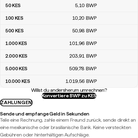
50
KES
5
,10
BWP
100
KES
10
,20
BWP
500
KES
50
,98
BWP
1.000
KES
101
,96
BWP
2.000
KES
203
,91
BWP
5.000
KES
509
,78
BWP
10.000
KES
1.019
,56
BWP
Willst du andersherum umrechnen?
Konvertiere BWP zu KES
ZAHLUNGEN
Sende und empfange Geld in Sekunden
Teile eine Rechnung, zahle einem Freund zurück, sende direkt an
eine mexikanische oder brasilianische Bank. Keine versteckten
Gebühren oder hinterhältigen Aufschläge.