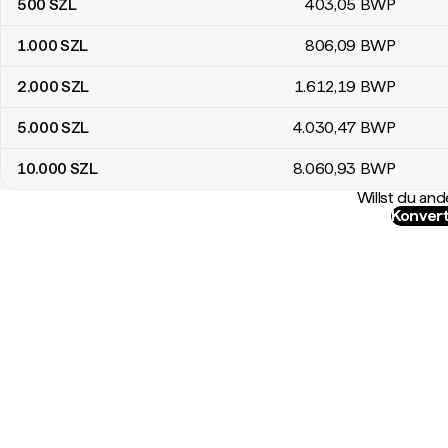
500
SZL
403
,05
BWP
1.000
SZL
806
,09
BWP
2.000
SZL
1.612
,19
BWP
5.000
SZL
4.030
,47
BWP
10.000
SZL
8.060
,93
BWP
Willst du a
Konvert