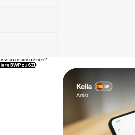
ndersherum umrechnen?
iere BWP zu SZL