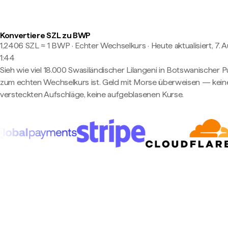
Konvertiere SZL zu BWP
1,2406 SZL ≈ 1 BWP · Echter Wechselkurs
·
Heute aktualisiert, 7. 
1:44
Sieh wie viel 18.000 Swasiländischer Lilangeni in Botswanischer P
zum echten Wechselkurs ist. Geld mit Morse überweisen — kein
versteckten Aufschläge, keine aufgeblasenen Kurse.