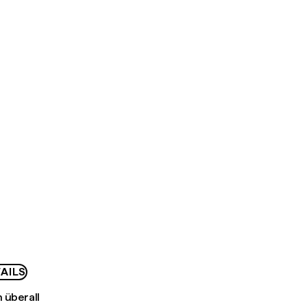
D
AILS
 überall