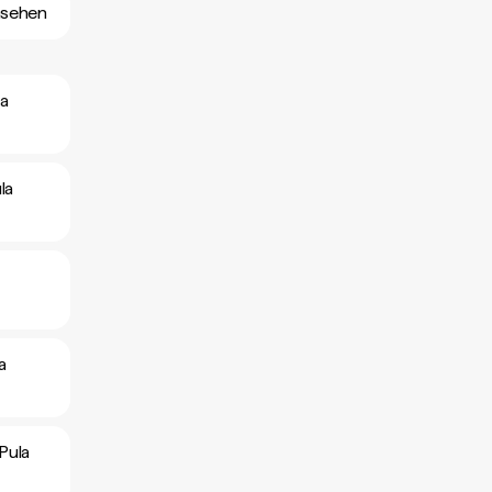
nsehen
la
la
a
Pula