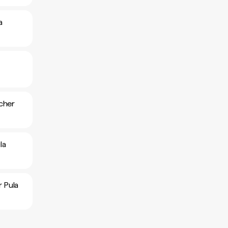
a
cher
la
 Pula