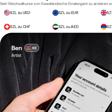
Sieh Wechselkurse von Swasiländische Emalangeni zu anderen 
SZL zu USD
SZL zu EUR
SZ
SZL zu CHF
SZL zu AED
SZ