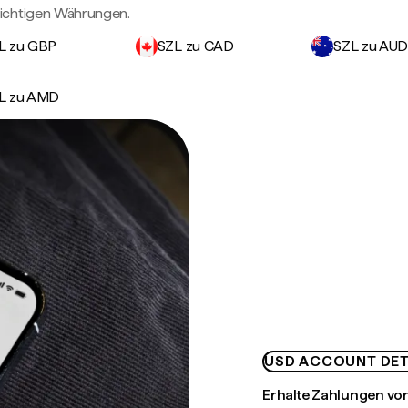
wichtigen Währungen.
L zu GBP
SZL zu CAD
SZL zu AU
L zu AMD
USD ACCOUNT DET
Erhalte Zahlungen von