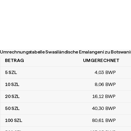
Umrechnungstabelle Swasiländische Emalangeni zu Botswani
BETRAG
UMGERECHNET
Umrechnungstabelle Swasiländische Emalangeni zu Botswanisch
5
SZL
4
,03
BWP
10
SZL
8
,06
BWP
20
SZL
16
,12
BWP
50
SZL
40
,30
BWP
100
SZL
80
,61
BWP