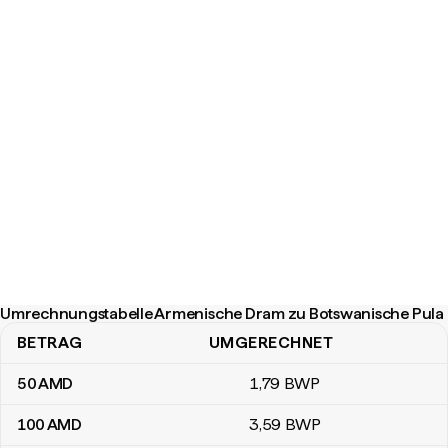
Umrechnungstabelle Armenische Dram zu Botswanische Pula
BETRAG
UMGERECHNET
Umrechnungstabelle Armenische Dram zu Botswanische Pula
50
AMD
1
,79
BWP
100
AMD
3
,59
BWP