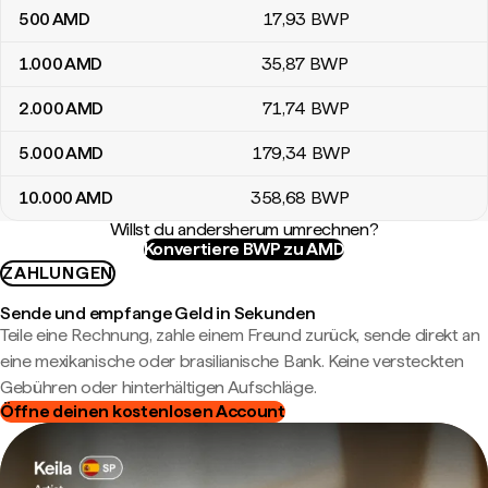
500
AMD
17
,93
BWP
1.000
AMD
35
,87
BWP
2.000
AMD
71
,74
BWP
5.000
AMD
179
,34
BWP
10.000
AMD
358
,68
BWP
Willst du andersherum umrechnen?
Konvertiere BWP zu AMD
ZAHLUNGEN
Sende und empfange Geld in Sekunden
Teile eine Rechnung, zahle einem Freund zurück, sende direkt an
eine mexikanische oder brasilianische Bank. Keine versteckten
Gebühren oder hinterhältigen Aufschläge.
Öffne deinen kostenlosen Account