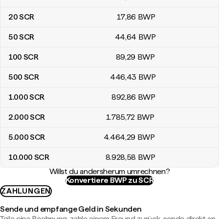
20
SCR
17
,86
BWP
50
SCR
44
,64
BWP
100
SCR
89
,29
BWP
500
SCR
446
,43
BWP
1.000
SCR
892
,86
BWP
2.000
SCR
1.785
,72
BWP
5.000
SCR
4.464
,29
BWP
10.000
SCR
8.928
,58
BWP
Willst du andersherum umrechnen?
Konvertiere BWP zu SCR
ZAHLUNGEN
Sende und empfange Geld in Sekunden
Teile eine Rechnung, zahle einem Freund zurück, sende direkt an