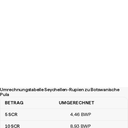
Umrechnungstabelle Seychellen-Rupien zu Botswanische
Pula
BETRAG
UMGERECHNET
Umrechnungstabelle Seychellen-Rupien zu Botswanische Pula
5
SCR
4
,46
BWP
10
SCR
8
,93
BWP