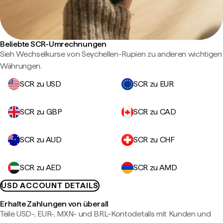
Beliebte SCR-Umrechnungen
Sieh Wechselkurse von Seychellen-Rupien zu anderen wichtigen
Währungen.
SCR zu USD
SCR zu EUR
SCR zu GBP
SCR zu CAD
SCR zu AUD
SCR zu CHF
SCR zu AED
SCR zu AMD
USD ACCOUNT DETAILS
Erhalte Zahlungen von überall
Teile USD-, EUR-, MXN- und BRL-Kontodetails mit Kunden und