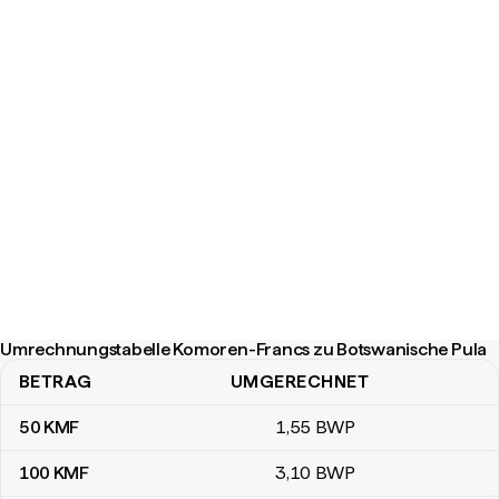
Umrechnungstabelle Komoren-Francs zu Botswanische Pula
BETRAG
UMGERECHNET
Umrechnungstabelle Komoren-Francs zu Botswanische Pula
50
KMF
1
,55
BWP
100
KMF
3
,10
BWP