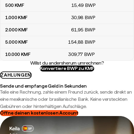
500
KMF
15
,49
BWP
1.000
KMF
30
,98
BWP
2.000
KMF
61
,95
BWP
5.000
KMF
154
,88
BWP
10.000
KMF
309
,77
BWP
Willst du andersherum umrechnen?
Konvertiere BWP zu KMF
ZAHLUNGEN
Sende und empfange Geld in Sekunden
Teile eine Rechnung, zahle einem Freund zurück, sende direkt an
eine mexikanische oder brasilianische Bank. Keine versteckten
Gebühren oder hinterhältigen Aufschläge.
Öffne deinen kostenlosen Account