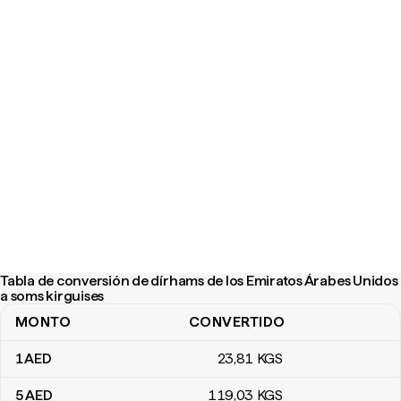
Tabla de conversión de dírhams de los Emiratos Árabes Unidos
a soms kirguises
MONTO
CONVERTIDO
Tabla de conversión de dírhams de los Emiratos Árabes Unidos a
1
AED
23
,81
KGS
5
AED
119
,03
KGS