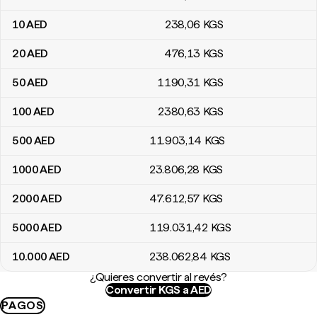
10
AED
238
,06
KGS
20
AED
476
,13
KGS
50
AED
1190
,31
KGS
100
AED
2380
,63
KGS
500
AED
11.903
,14
KGS
1000
AED
23.806
,28
KGS
2000
AED
47.612
,57
KGS
5000
AED
119.031
,42
KGS
10.000
AED
238.062
,84
KGS
¿Quieres convertir al revés?
Convertir KGS a AED
PAGOS