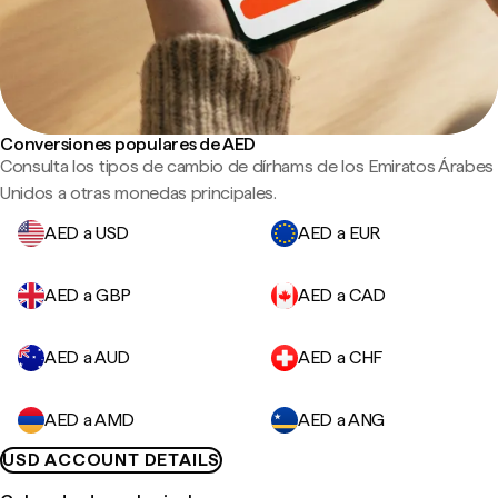
Conversiones populares de AED
Consulta los tipos de cambio de dírhams de los Emiratos Árabes
Unidos a otras monedas principales.
AED a USD
AED a EUR
AED a GBP
AED a CAD
AED a AUD
AED a CHF
AED a AMD
AED a ANG
USD ACCOUNT DETAILS