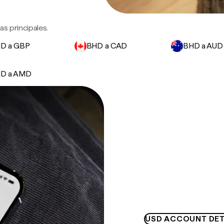
s principales.
D a GBP
BHD a CAD
BHD a AUD
D a AMD
USD ACCOUNT DET