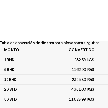
Tabla de conversión de dinares bareiníes a soms kirguises
MONTO
CONVERTIDO
Tabla de conversión de dinares bareiníes a soms kirguises
1
BHD
232
,58
KGS
5
BHD
1162
,90
KGS
10
BHD
2325
,80
KGS
20
BHD
4651
,60
KGS
50
BHD
11.628
,99
KGS