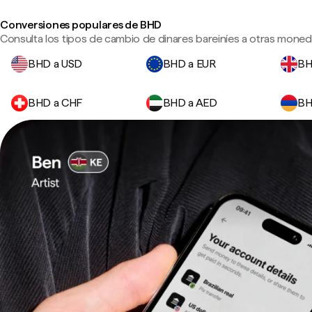
Conversiones populares de BHD
Consulta los tipos de cambio de dinares bareiníes a otras moneda
BHD a USD
BHD a EUR
BH
BHD a CHF
BHD a AED
BH