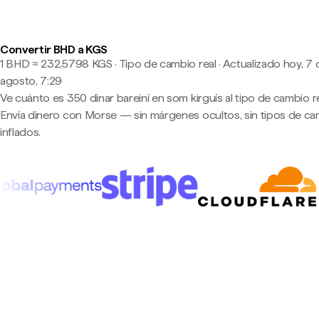
Convertir BHD a KGS
1 BHD ≈ 232,5798 KGS · Tipo de cambio real
·
Actualizado hoy, 7 
agosto, 7:29
Ve cuánto es 350 dinar bareiní en som kirguís al tipo de cambio re
Envía dinero con Morse — sin márgenes ocultos, sin tipos de c
inflados.