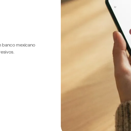
 un banco mexicano
resivos.