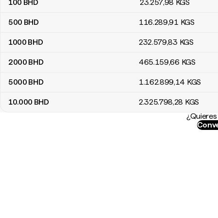
100
BHD
23.257
,98
KGS
500
BHD
116.289
,91
KGS
1000
BHD
232.579
,83
KGS
2000
BHD
465.159
,66
KGS
5000
BHD
1.162.899
,14
KGS
10.000
BHD
2.325.798
,28
KGS
¿Quieres 
Conve