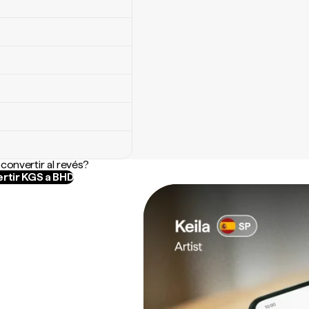
convertir al revés?
rtir KGS a BHD