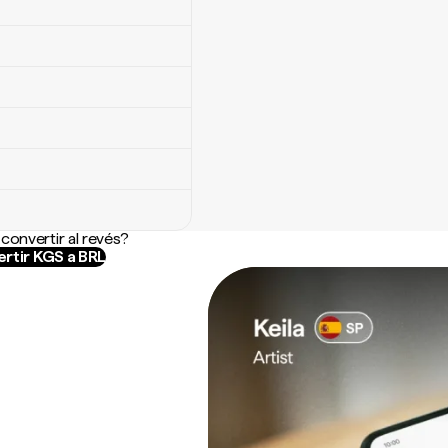
convertir al revés?
rtir KGS a BRL