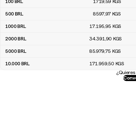
100
BRL
1719
,59
KGS
500
BRL
8597
,97
KGS
1000
BRL
17.195
,95
KGS
2000
BRL
34.391
,90
KGS
5000
BRL
85.979
,75
KGS
10.000
BRL
171.959
,50
KGS
¿Quieres 
Conve