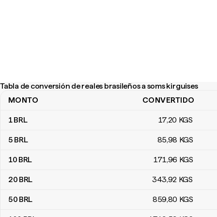
Tabla de conversión de reales brasileños a soms kirguises
MONTO
CONVERTIDO
Tabla de conversión de reales brasileños a soms kirguises
1
BRL
17
,20
KGS
5
BRL
85
,98
KGS
10
BRL
171
,96
KGS
20
BRL
343
,92
KGS
50
BRL
859
,80
KGS