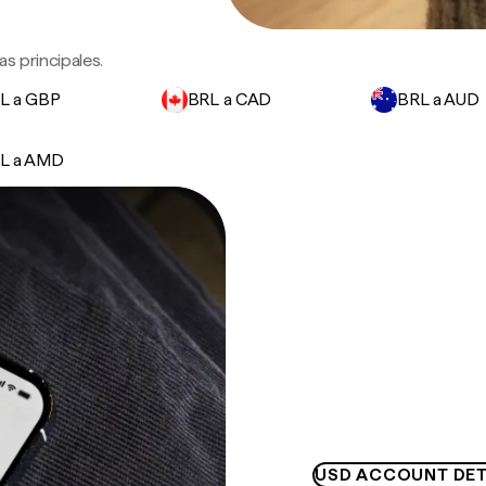
s principales.
L a GBP
BRL a CAD
BRL a AUD
L a AMD
USD ACCOUNT DET