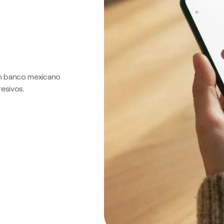
 un banco mexicano
resivos.