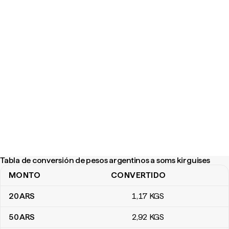
Tabla de conversión de pesos argentinos a soms kirguises
MONTO
CONVERTIDO
Tabla de conversión de pesos argentinos a soms kirguises
20
ARS
1
,17
KGS
50
ARS
2
,92
KGS