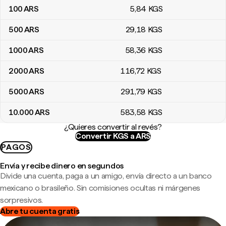
100
ARS
5
,84
KGS
500
ARS
29
,18
KGS
1000
ARS
58
,36
KGS
2000
ARS
116
,72
KGS
5000
ARS
291
,79
KGS
10.000
ARS
583
,58
KGS
¿Quieres convertir al revés?
Convertir KGS a ARS
PAGOS
Envía y recibe dinero en segundos
Divide una cuenta, paga a un amigo, envía directo a un banco
mexicano o brasileño. Sin comisiones ocultas ni márgenes
sorpresivos.
Abre tu cuenta gratis