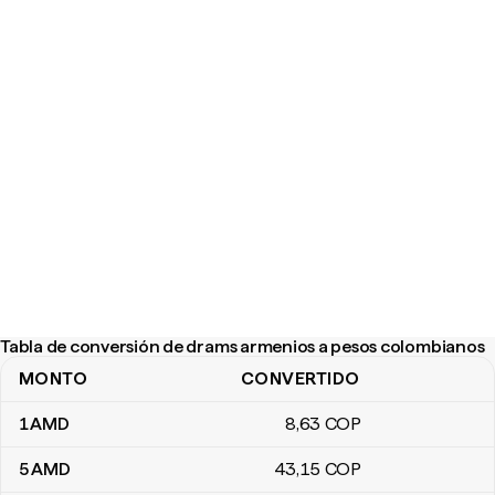
Tabla de conversión de drams armenios a pesos colombianos
MONTO
CONVERTIDO
Tabla de conversión de drams armenios a pesos colombianos
1
AMD
8
,63
COP
5
AMD
43
,15
COP