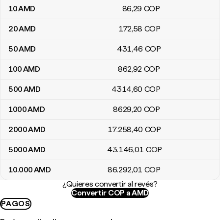
10
AMD
86
,29
COP
20
AMD
172
,58
COP
50
AMD
431
,46
COP
100
AMD
862
,92
COP
500
AMD
4314
,60
COP
1000
AMD
8629
,20
COP
2000
AMD
17.258
,40
COP
5000
AMD
43.146
,01
COP
10.000
AMD
86.292
,01
COP
¿Quieres convertir al revés?
Convertir COP a AMD
PAGOS