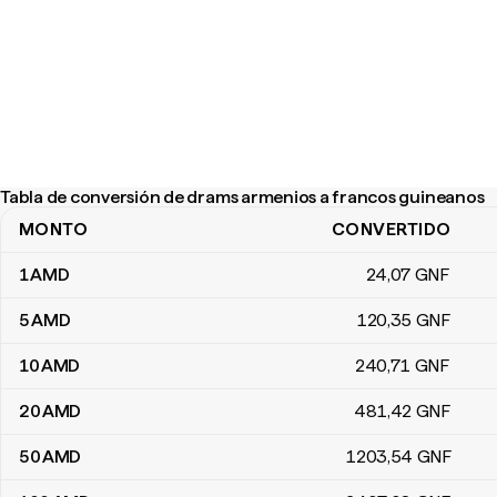
Tabla de conversión de drams armenios a francos guineanos
MONTO
CONVERTIDO
Tabla de conversión de drams armenios a francos guineanos
1
AMD
24
,07
GNF
5
AMD
120
,35
GNF
10
AMD
240
,71
GNF
20
AMD
481
,42
GNF
50
AMD
1203
,54
GNF