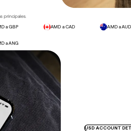
 principales.
D a GBP
AMD a CAD
AMD a AU
D a ANG
USD ACCOUNT DET