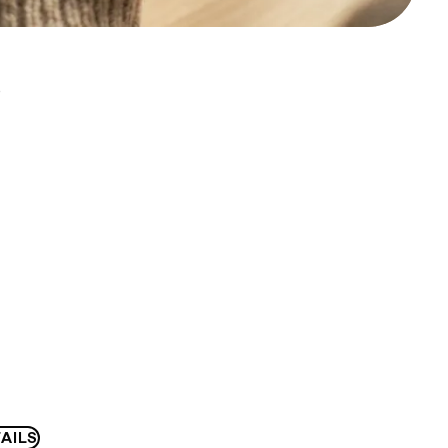
D
AILS