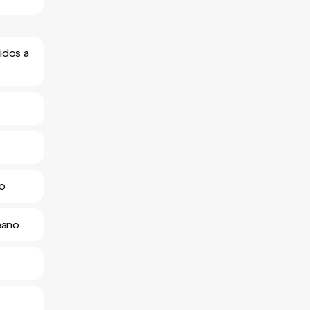
idos a
no
eano
o