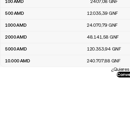
100
AMD
2407
,08
GNF
500
AMD
12.035
,39
GNF
1000
AMD
24.070
,79
GNF
2000
AMD
48.141
,58
GNF
5000
AMD
120.353
,94
GNF
10.000
AMD
240.707
,88
GNF
¿Quieres 
Conve