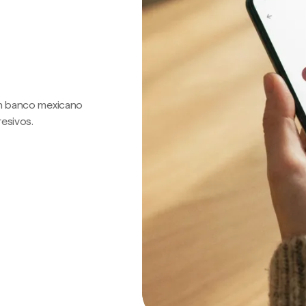
 un banco mexicano
resivos.