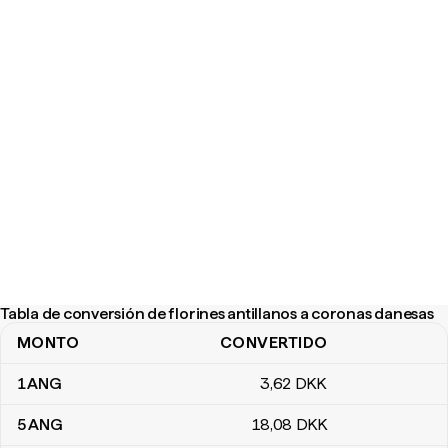
Tabla de conversión de florines antillanos a coronas danesas
MONTO
CONVERTIDO
Tabla de conversión de florines antillanos a coronas danesas
1
ANG
3
,62
DKK
5
ANG
18
,08
DKK