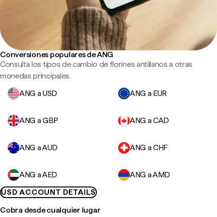
Conversiones populares de ANG
Consulta los tipos de cambio de florines antillanos a otras
monedas principales.
ANG a USD
ANG a EUR
ANG a GBP
ANG a CAD
ANG a AUD
ANG a CHF
ANG a AED
ANG a AMD
USD ACCOUNT DETAILS
Cobra desde cualquier lugar