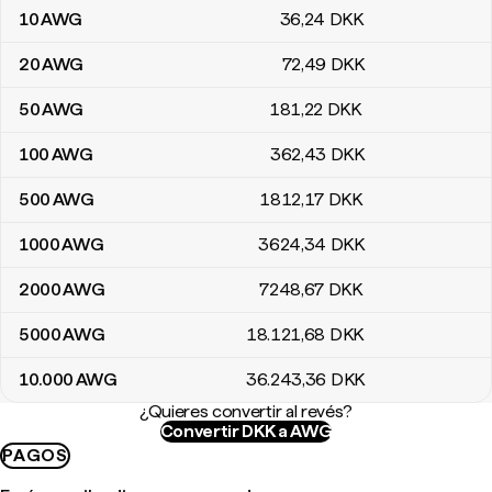
10
AWG
36
,24
DKK
20
AWG
72
,49
DKK
50
AWG
181
,22
DKK
100
AWG
362
,43
DKK
500
AWG
1812
,17
DKK
1000
AWG
3624
,34
DKK
2000
AWG
7248
,67
DKK
5000
AWG
18.121
,68
DKK
10.000
AWG
36.243
,36
DKK
¿Quieres convertir al revés?
Convertir DKK a AWG
PAGOS