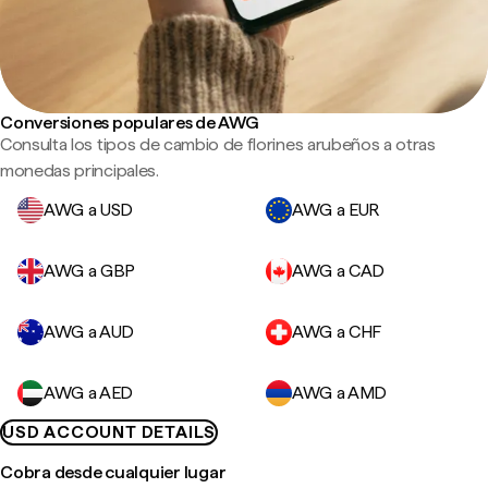
Conversiones populares de AWG
Consulta los tipos de cambio de florines arubeños a otras
monedas principales.
AWG a USD
AWG a EUR
AWG a GBP
AWG a CAD
AWG a AUD
AWG a CHF
AWG a AED
AWG a AMD
USD ACCOUNT DETAILS
Cobra desde cualquier lugar