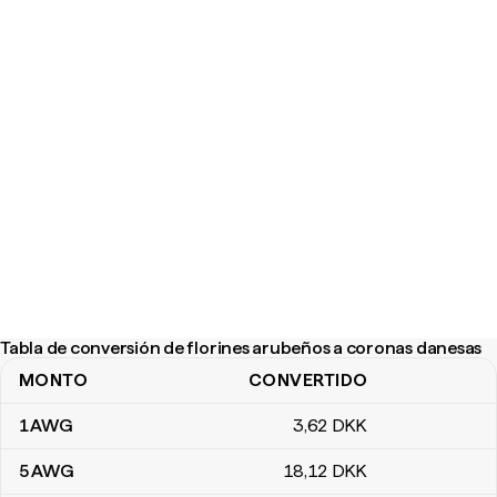
Tabla de conversión de florines arubeños a coronas danesas
MONTO
CONVERTIDO
Tabla de conversión de florines arubeños a coronas danesas
1
AWG
3
,62
DKK
5
AWG
18
,12
DKK