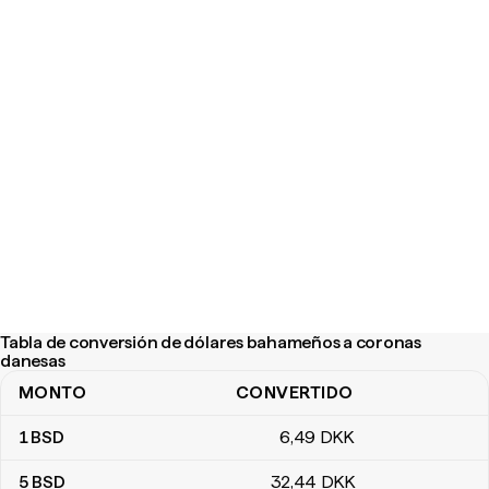
Tabla de conversión de dólares bahameños a coronas
danesas
MONTO
CONVERTIDO
Tabla de conversión de dólares bahameños a coronas danesas
1
BSD
6
,49
DKK
5
BSD
32
,44
DKK