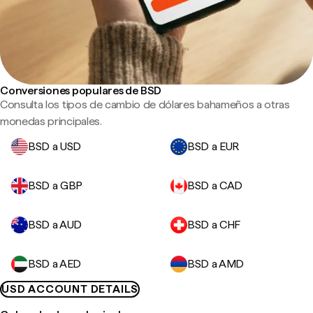
Conversiones populares de BSD
Consulta los tipos de cambio de dólares bahameños a otras
monedas principales.
BSD a USD
BSD a EUR
BSD a GBP
BSD a CAD
BSD a AUD
BSD a CHF
BSD a AED
BSD a AMD
USD ACCOUNT DETAILS