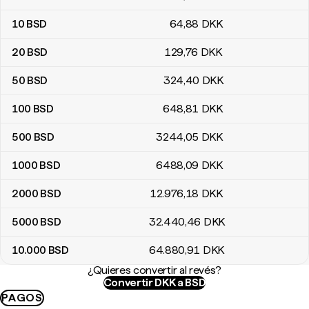
10
BSD
64
,88
DKK
20
BSD
129
,76
DKK
50
BSD
324
,40
DKK
100
BSD
648
,81
DKK
500
BSD
3244
,05
DKK
1000
BSD
6488
,09
DKK
2000
BSD
12.976
,18
DKK
5000
BSD
32.440
,46
DKK
10.000
BSD
64.880
,91
DKK
¿Quieres convertir al revés?
Convertir DKK a BSD
PAGOS