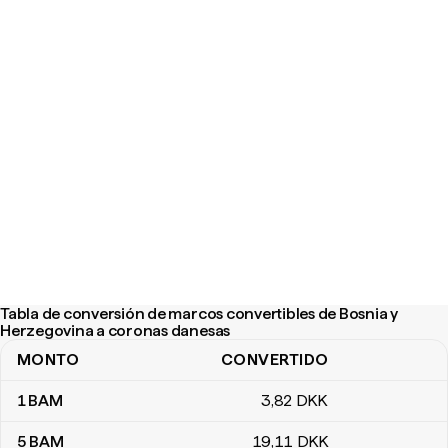
Tabla de conversión de marcos convertibles de Bosnia y
Herzegovina a coronas danesas
MONTO
CONVERTIDO
Tabla de conversión de marcos convertibles de Bosnia y Herzeg
1
BAM
3
,82
DKK
5
BAM
19
,11
DKK