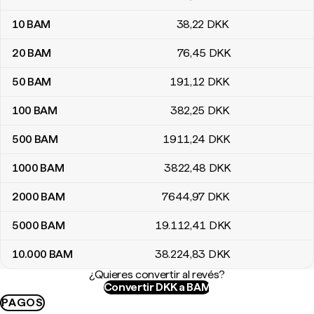
10
BAM
38
,22
DKK
20
BAM
76
,45
DKK
50
BAM
191
,12
DKK
100
BAM
382
,25
DKK
500
BAM
1911
,24
DKK
1000
BAM
3822
,48
DKK
2000
BAM
7644
,97
DKK
5000
BAM
19.112
,41
DKK
10.000
BAM
38.224
,83
DKK
¿Quieres convertir al revés?
Convertir DKK a BAM
PAGOS