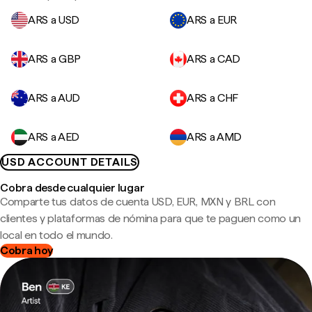
ARS a USD
ARS a EUR
ARS a GBP
ARS a CAD
ARS a AUD
ARS a CHF
ARS a AED
ARS a AMD
USD ACCOUNT DETAILS
Cobra desde cualquier lugar
Comparte tus datos de cuenta USD, EUR, MXN y BRL con
clientes y plataformas de nómina para que te paguen como un
local en todo el mundo.
Cobra hoy