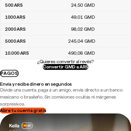
500
ARS
24
,50
GMD
1000
ARS
49
,01
GMD
2000
ARS
98
,02
GMD
5000
ARS
245
,04
GMD
10.000
ARS
490
,08
GMD
¿Quieres convertir al revés?
Convertir GMD a ARS
PAGOS
Envía y recibe dinero en segundos
Divide una cuenta, paga a un amigo, envía directo a un banco
mexicano o brasileño. Sin comisiones ocultas ni márgenes
sorpresivos.
Abre tu cuenta gratis