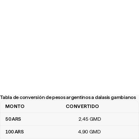
Tabla de conversión de pesos argentinos a dalasis gambianos
MONTO
CONVERTIDO
Tabla de conversión de pesos argentinos a dalasis gambianos
50
ARS
2
,45
GMD
100
ARS
4
,90
GMD