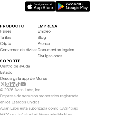
PRODUCTO
EMPRESA
Países
Empleo
Tarifas
Blog
Cripto
Prensa
Conversor de divisas
Documentos legales
Divulgaciones
SOPORTE
Centro de ayuda
Estado
Descarga la app de Morse
© 2026 Avian Labs, Inc
Empresa de servicios monetarios registrada
en los Estados Unidos
Avian Labs está autorizada como CASP bajo
MiCA por la Autoriteit Financiële Markten