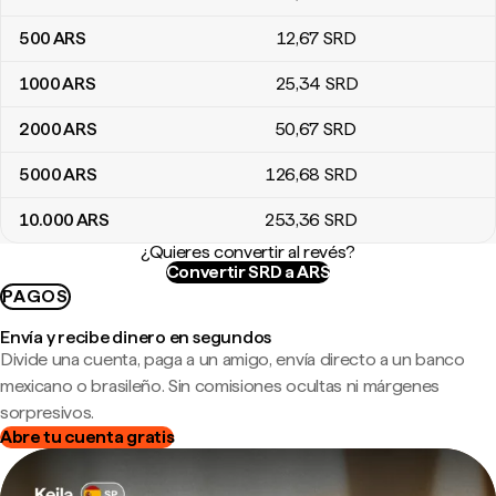
500
ARS
12
,67
SRD
1000
ARS
25
,34
SRD
2000
ARS
50
,67
SRD
5000
ARS
126
,68
SRD
10.000
ARS
253
,36
SRD
¿Quieres convertir al revés?
Convertir SRD a ARS
PAGOS
Envía y recibe dinero en segundos
Divide una cuenta, paga a un amigo, envía directo a un banco
mexicano o brasileño. Sin comisiones ocultas ni márgenes
sorpresivos.
Abre tu cuenta gratis