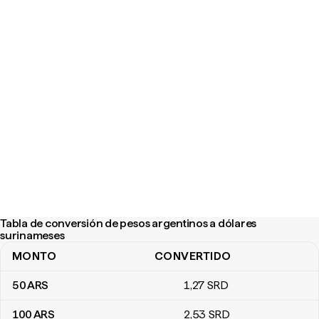
Tabla de conversión de pesos argentinos a dólares
surinameses
MONTO
CONVERTIDO
Tabla de conversión de pesos argentinos a dólares surinameses
50
ARS
1
,27
SRD
100
ARS
2
,53
SRD