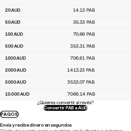
20
AUD
14
,13
PAB
50
AUD
35
,33
PAB
100
AUD
70
,66
PAB
500
AUD
353
,31
PAB
1000
AUD
706
,61
PAB
2000
AUD
1413
,23
PAB
5000
AUD
3533
,07
PAB
10.000
AUD
7066
,14
PAB
¿Quieres convertir al revés?
Convertir PAB a AUD
PAGOS
Envía y recibe dinero en segundos
Divide una cuenta, paga a un amigo, envía directo a un banco