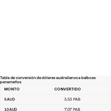
Tabla de conversión de dólares australianos a balboas
panameños
MONTO
CONVERTIDO
Tabla de conversión de dólares australianos a balboas panameñ
5
AUD
3
,53
PAB
10
AUD
7
,07
PAB