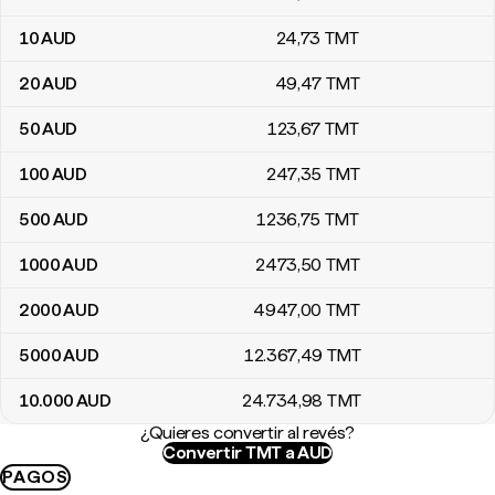
10
AUD
24
,73
TMT
20
AUD
49
,47
TMT
50
AUD
123
,67
TMT
100
AUD
247
,35
TMT
500
AUD
1236
,75
TMT
1000
AUD
2473
,50
TMT
2000
AUD
4947
,00
TMT
5000
AUD
12.367
,49
TMT
10.000
AUD
24.734
,98
TMT
¿Quieres convertir al revés?
Convertir TMT a AUD
PAGOS