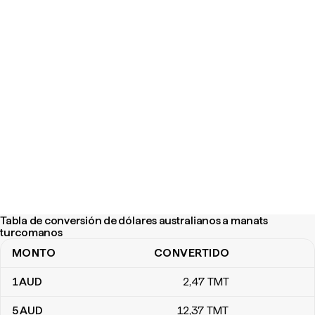
Tabla de conversión de dólares australianos a manats
turcomanos
MONTO
CONVERTIDO
Tabla de conversión de dólares australianos a manats turcomano
1
AUD
2
,47
TMT
5
AUD
12
,37
TMT