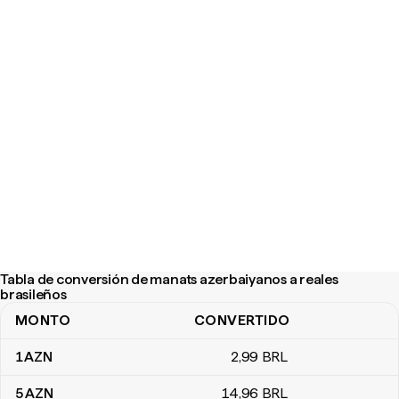
Tabla de conversión de manats azerbaiyanos a reales
brasileños
MONTO
CONVERTIDO
Tabla de conversión de manats azerbaiyanos a reales brasileños
1
AZN
2
,99
BRL
5
AZN
14
,96
BRL