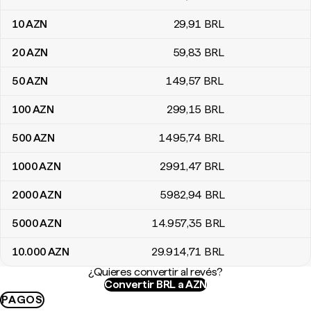
10
AZN
29
,91
BRL
20
AZN
59
,83
BRL
50
AZN
149
,57
BRL
100
AZN
299
,15
BRL
500
AZN
1495
,74
BRL
1000
AZN
2991
,47
BRL
2000
AZN
5982
,94
BRL
5000
AZN
14.957
,35
BRL
10.000
AZN
29.914
,71
BRL
¿Quieres convertir al revés?
Convertir BRL a AZN
PAGOS