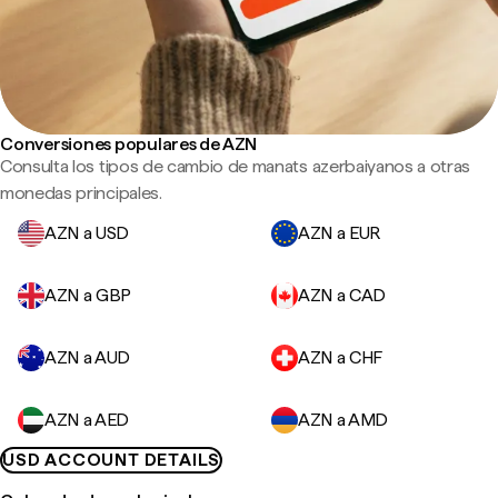
Conversiones populares de AZN
Consulta los tipos de cambio de manats azerbaiyanos a otras
monedas principales.
AZN a USD
AZN a EUR
AZN a GBP
AZN a CAD
AZN a AUD
AZN a CHF
AZN a AED
AZN a AMD
USD ACCOUNT DETAILS