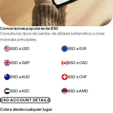
Conversiones populares de BSD
Consulta los tipos de cambio de dólares bahameños a otras
monedas principales.
BSD a USD
BSD a EUR
BSD a GBP
BSD a CAD
BSD a AUD
BSD a CHF
BSD a AED
BSD a AMD
USD ACCOUNT DETAILS
Cobra desde cualquier lugar