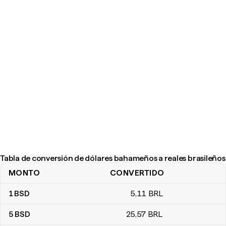
Tabla de conversión de dólares bahameños a reales brasileños
MONTO
CONVERTIDO
Tabla de conversión de dólares bahameños a reales brasileños
1
BSD
5
,11
BRL
5
BSD
25
,57
BRL