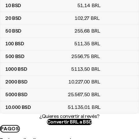
10
BSD
51
,14
BRL
20
BSD
102
,27
BRL
50
BSD
255
,68
BRL
100
BSD
511
,35
BRL
500
BSD
2556
,75
BRL
1000
BSD
5113
,50
BRL
2000
BSD
10.227
,00
BRL
5000
BSD
25.567
,50
BRL
10.000
BSD
51.135
,01
BRL
¿Quieres convertir al revés?
Convertir BRL a BSD
PAGOS