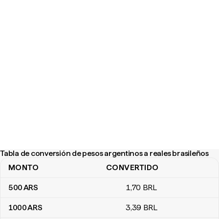
Tabla de conversión de pesos argentinos a reales brasileños
MONTO
CONVERTIDO
Tabla de conversión de pesos argentinos a reales brasileños
500
ARS
1
,70
BRL
1000
ARS
3
,39
BRL