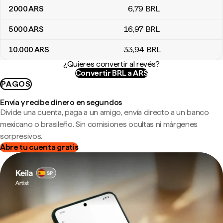
2000
ARS
6
,79
BRL
5000
ARS
16
,97
BRL
10.000
ARS
33
,94
BRL
¿Quieres convertir al revés?
Convertir BRL a ARS
PAGOS
Envía y recibe dinero en segundos
Divide una cuenta, paga a un amigo, envía directo a un banco
mexicano o brasileño. Sin comisiones ocultas ni márgenes
sorpresivos.
Abre tu cuenta gratis