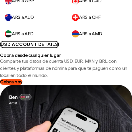
ARS a GBP
ARS a CAD
ARS a AUD
ARS a CHF
ARS a AED
ARS a AMD
USD ACCOUNT DETAILS
Cobra desde cualquier lugar
Comparte tus datos de cuenta USD, EUR, MXN y BRL con
clientes y plataformas de nómina para que te paguen como un
local en todo el mundo.
Cobra hoy