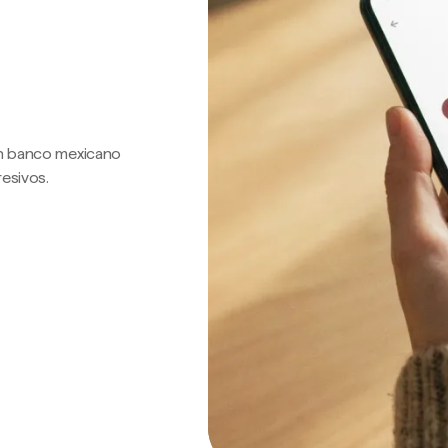
 un banco mexicano
resivos.