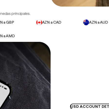
nedas principales.
N a GBP
AZN a CAD
AZN a AUD
N a AMD
USD ACCOUNT DET