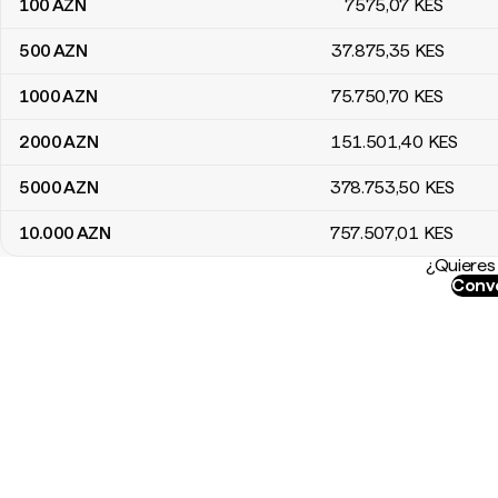
100
AZN
7575
,07
KES
500
AZN
37.875
,35
KES
1000
AZN
75.750
,70
KES
2000
AZN
151.501
,40
KES
5000
AZN
378.753
,50
KES
10.000
AZN
757.507
,01
KES
¿Quieres 
Conve