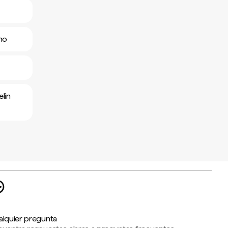
ano
lín
alquier pregunta