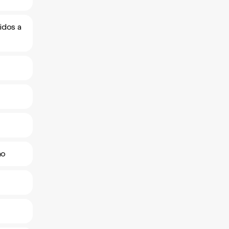
idos a
no