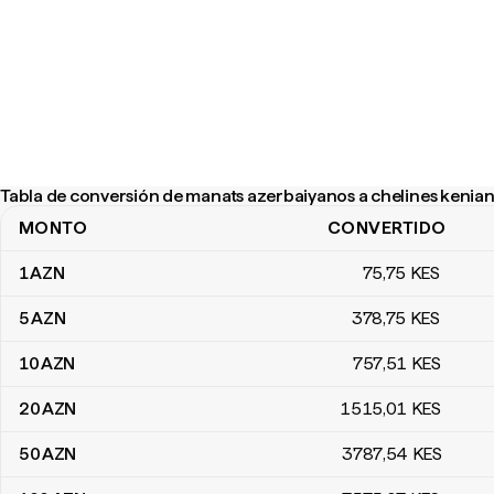
Tabla de conversión de manats azerbaiyanos a chelines kenia
MONTO
CONVERTIDO
Tabla de conversión de manats azerbaiyanos a chelines kenianos
1
AZN
75
,75
KES
5
AZN
378
,75
KES
10
AZN
757
,51
KES
20
AZN
1515
,01
KES
50
AZN
3787
,54
KES