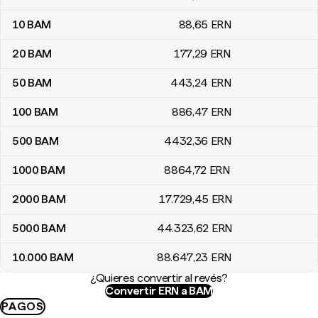
10
BAM
88
,65
ERN
20
BAM
177
,29
ERN
50
BAM
443
,24
ERN
100
BAM
886
,47
ERN
500
BAM
4432
,36
ERN
1000
BAM
8864
,72
ERN
2000
BAM
17.729
,45
ERN
5000
BAM
44.323
,62
ERN
10.000
BAM
88.647
,23
ERN
¿Quieres convertir al revés?
Convertir ERN a BAM
PAGOS