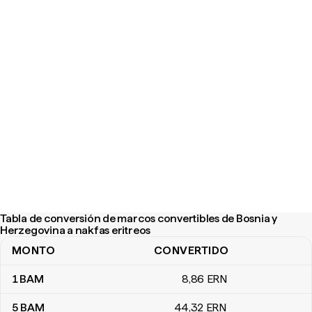
Tabla de conversión de marcos convertibles de Bosnia y
Herzegovina a nakfas eritreos
MONTO
CONVERTIDO
Tabla de conversión de marcos convertibles de Bosnia y Herzego
1
BAM
8
,86
ERN
5
BAM
44
,32
ERN