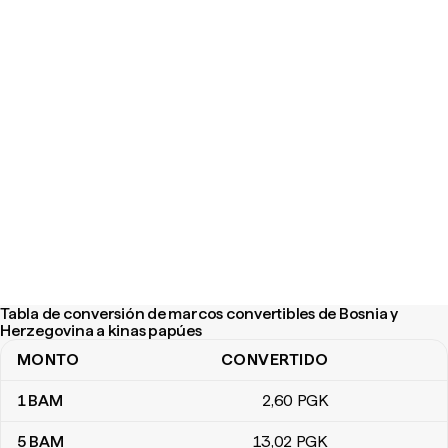
Tabla de conversión de marcos convertibles de Bosnia y
Herzegovina a kinas papúes
MONTO
CONVERTIDO
Tabla de conversión de marcos convertibles de Bosnia y Herzeg
1
BAM
2
,60
PGK
5
BAM
13
,02
PGK