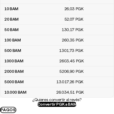
10
BAM
26
,03
PGK
20
BAM
52
,07
PGK
50
BAM
130
,17
PGK
100
BAM
260
,35
PGK
500
BAM
1301
,73
PGK
1000
BAM
2603
,45
PGK
2000
BAM
5206
,90
PGK
5000
BAM
13.017
,26
PGK
10.000
BAM
26.034
,51
PGK
¿Quieres convertir al revés?
Convertir PGK a BAM
PAGOS