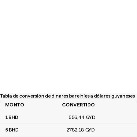
Tabla de conversión de dinares bareiníes a dólares guyaneses
MONTO
CONVERTIDO
Tabla de conversión de dinares bareiníes a dólares guyaneses
1
BHD
556
,44
GYD
5
BHD
2782
,18
GYD