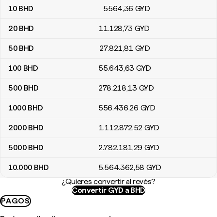
10
BHD
5564
,36
GYD
20
BHD
11.128
,73
GYD
50
BHD
27.821
,81
GYD
100
BHD
55.643
,63
GYD
500
BHD
278.218
,13
GYD
1000
BHD
556.436
,26
GYD
2000
BHD
1.112.872
,52
GYD
5000
BHD
2.782.181
,29
GYD
10.000
BHD
5.564.362
,58
GYD
¿Quieres convertir al revés?
Convertir GYD a BHD
PAGOS