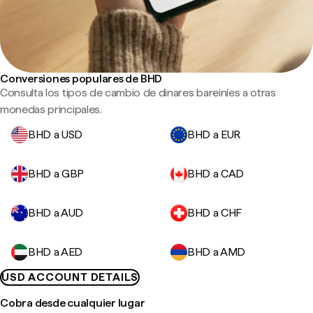
Conversiones populares de BHD
Consulta los tipos de cambio de dinares bareiníes a otras
monedas principales.
BHD a USD
BHD a EUR
BHD a GBP
BHD a CAD
BHD a AUD
BHD a CHF
BHD a AED
BHD a AMD
USD ACCOUNT DETAILS
Cobra desde cualquier lugar