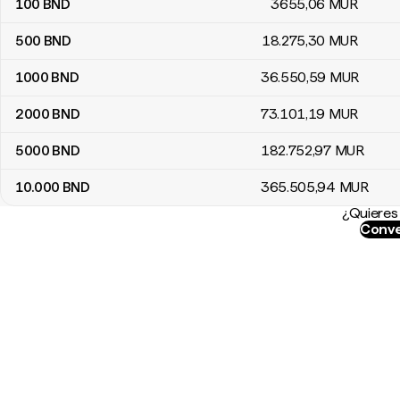
100
BND
3655
,06
MUR
500
BND
18.275
,30
MUR
1000
BND
36.550
,59
MUR
2000
BND
73.101
,19
MUR
5000
BND
182.752
,97
MUR
10.000
BND
365.505
,94
MUR
¿Quieres 
Conve