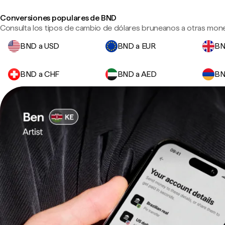
Conversiones populares de BND
Consulta los tipos de cambio de dólares bruneanos a otras mone
BND a USD
BND a EUR
BN
BND a CHF
BND a AED
BN