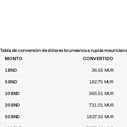
Tabla de conversión de dólares bruneanos a rupias maurician
MONTO
CONVERTIDO
Tabla de conversión de dólares bruneanos a rupias mauricianas
1
BND
36
,55
MUR
5
BND
182
,75
MUR
10
BND
365
,51
MUR
20
BND
731
,01
MUR
50
BND
1827
,53
MUR