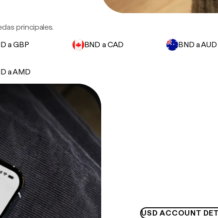
das principales.
D a GBP
BND a CAD
BND a AUD
D a AMD
USD ACCOUNT DET