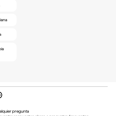
a
iana
a
pia
alquier pregunta