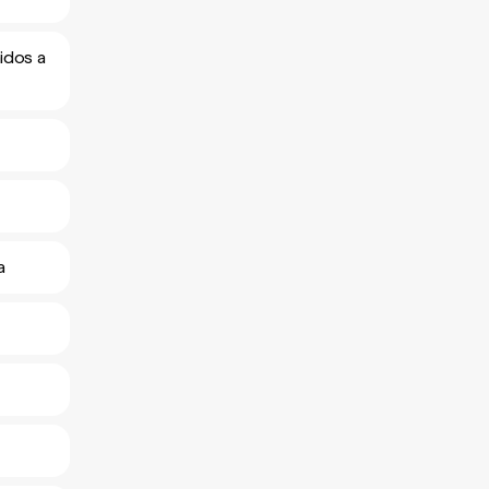
idos a
a