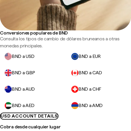
Conversiones populares de BND
Consulta los tipos de cambio de dólares bruneanos a otras
monedas principales.
BND a USD
BND a EUR
BND a GBP
BND a CAD
BND a AUD
BND a CHF
BND a AED
BND a AMD
USD ACCOUNT DETAILS
Cobra desde cualquier lugar