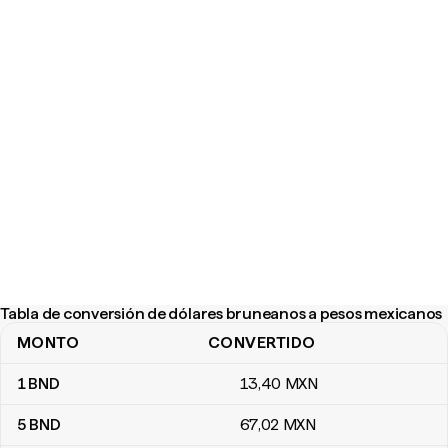
Tabla de conversión de dólares bruneanos a pesos mexicanos
MONTO
CONVERTIDO
Tabla de conversión de dólares bruneanos a pesos mexicanos
1
BND
13
,40
MXN
5
BND
67
,02
MXN