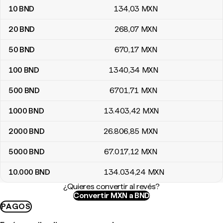
10
BND
134
,03
MXN
20
BND
268
,07
MXN
50
BND
670
,17
MXN
100
BND
1340
,34
MXN
500
BND
6701
,71
MXN
1000
BND
13.403
,42
MXN
2000
BND
26.806
,85
MXN
5000
BND
67.017
,12
MXN
10.000
BND
134.034
,24
MXN
¿Quieres convertir al revés?
Convertir MXN a BND
PAGOS