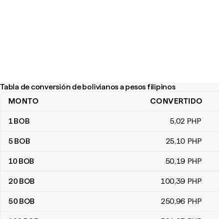
Tabla de conversión de bolivianos a pesos filipinos
MONTO
CONVERTIDO
Tabla de conversión de bolivianos a pesos filipinos
1
BOB
5
,02
PHP
5
BOB
25
,10
PHP
10
BOB
50
,19
PHP
20
BOB
100
,39
PHP
50
BOB
250
,96
PHP