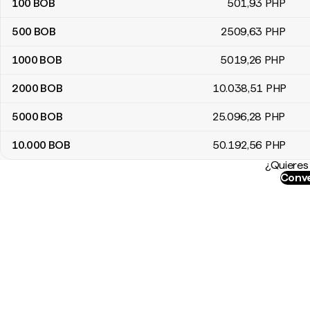
100
BOB
501
,93
PHP
500
BOB
2509
,63
PHP
1000
BOB
5019
,26
PHP
2000
BOB
10.038
,51
PHP
5000
BOB
25.096
,28
PHP
10.000
BOB
50.192
,56
PHP
¿Quieres 
Conve