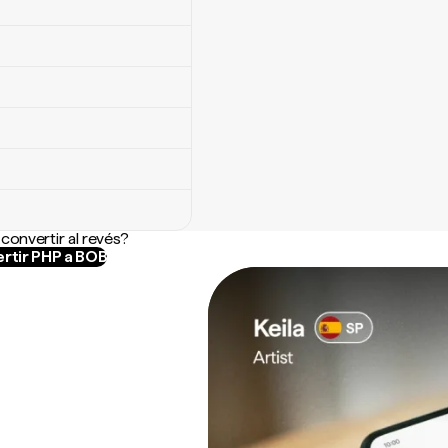
convertir al revés?
rtir PHP a BOB