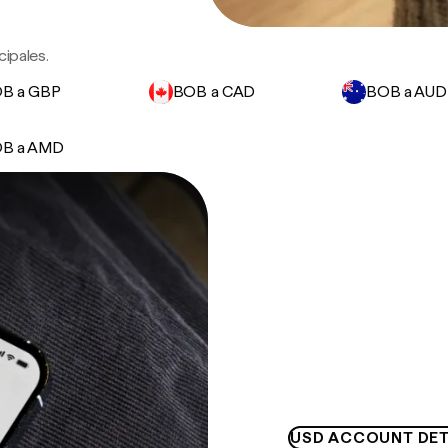
ipales.
B a GBP
BOB a CAD
BOB a AUD
B a AMD
USD ACCOUNT DET