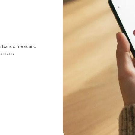
 un banco mexicano
resivos.