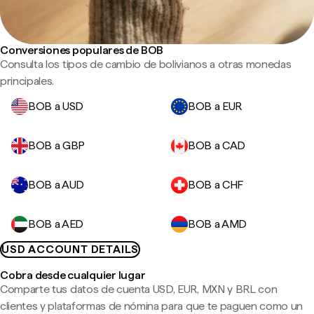
Conversiones populares de BOB
Consulta los tipos de cambio de bolivianos a otras monedas
principales.
BOB a USD
BOB a EUR
BOB a GBP
BOB a CAD
BOB a AUD
BOB a CHF
BOB a AED
BOB a AMD
USD ACCOUNT DETAILS
Cobra desde cualquier lugar
Comparte tus datos de cuenta USD, EUR, MXN y BRL con
clientes y plataformas de nómina para que te paguen como un