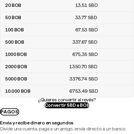
20
BOB
13
,51
SBD
50
BOB
33
,77
SBD
100
BOB
67
,53
SBD
500
BOB
337
,67
SBD
1000
BOB
675
,35
SBD
2000
BOB
1350
,70
SBD
5000
BOB
3376
,74
SBD
10.000
BOB
6753
,49
SBD
¿Quieres convertir al revés?
Convertir SBD a BOB
PAGOS
Envía y recibe dinero en segundos
Divide una cuenta, paga a un amigo, envía directo a un banco