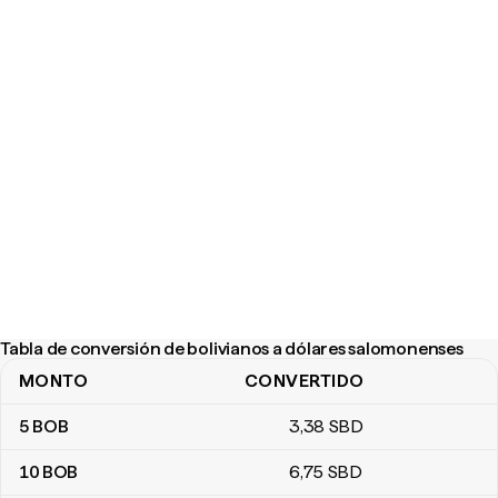
Tabla de conversión de bolivianos a dólares salomonenses
MONTO
CONVERTIDO
Tabla de conversión de bolivianos a dólares salomonenses
5
BOB
3
,38
SBD
10
BOB
6
,75
SBD