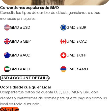
Conversiones populares de GMD
Consulta los tipos de cambio de dalasis gambianos a otras
monedas principales.
GMD a USD
GMD a EUR
GMD a GBP
GMD a CAD
GMD a AUD
GMD a CHF
GMD a AED
GMD a AMD
USD ACCOUNT DETAILS
Cobra desde cualquier lugar
Comparte tus datos de cuenta USD, EUR, MXN y BRL con
clientes y plataformas de nómina para que te paguen como un
local en todo el mundo.
Cobra hoy