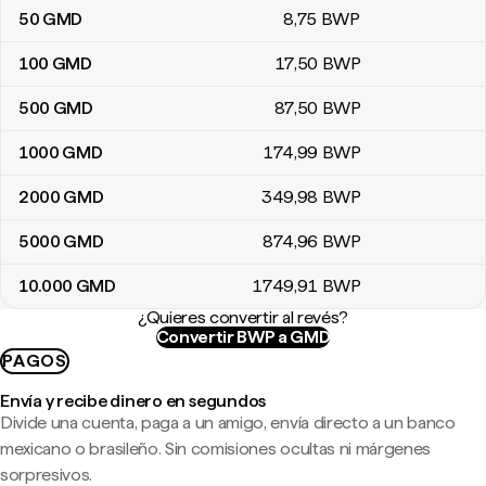
50
GMD
8
,75
BWP
100
GMD
17
,50
BWP
500
GMD
87
,50
BWP
1000
GMD
174
,99
BWP
2000
GMD
349
,98
BWP
5000
GMD
874
,96
BWP
10.000
GMD
1749
,91
BWP
¿Quieres convertir al revés?
Convertir BWP a GMD
PAGOS
Envía y recibe dinero en segundos
Divide una cuenta, paga a un amigo, envía directo a un banco
mexicano o brasileño. Sin comisiones ocultas ni márgenes
sorpresivos.