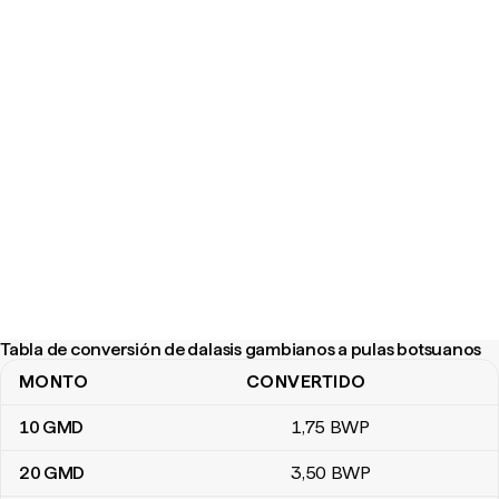
Tabla de conversión de dalasis gambianos a pulas botsuanos
MONTO
CONVERTIDO
Tabla de conversión de dalasis gambianos a pulas botsuanos
10
GMD
1
,75
BWP
20
GMD
3
,50
BWP