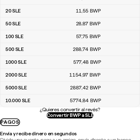
20
SLE
11
,55
BWP
50
SLE
28
,87
BWP
100
SLE
57
,75
BWP
500
SLE
288
,74
BWP
1000
SLE
577
,48
BWP
2000
SLE
1154
,97
BWP
5000
SLE
2887
,42
BWP
10.000
SLE
5774
,84
BWP
¿Quieres convertir al revés?
Convertir BWP a SLE
PAGOS
Envía y recibe dinero en segundos
Divide una cuenta, paga a un amigo, envía directo a un banco