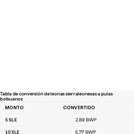
Tabla de conversión de leonas sierraleonesas a pulas
botsuanos
MONTO
CONVERTIDO
Tabla de conversión de leonas sierraleonesas a pulas botsuanos
5
SLE
2
,89
BWP
10
SLE
5
,77
BWP