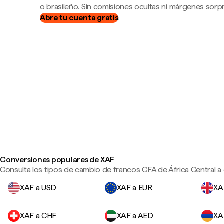
o brasileño. Sin comisiones ocultas ni márgenes sorp
Abre tu cuenta gratis
Conversiones populares de XAF
Consulta los tipos de cambio de francos CFA de África Central a
XAF a USD
XAF a EUR
XA
XAF a CHF
XAF a AED
XA