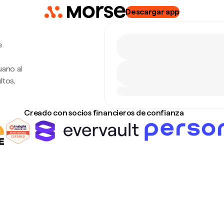
Descargar app
e
uano al
ltos,
Creado con socios financieros de confianza