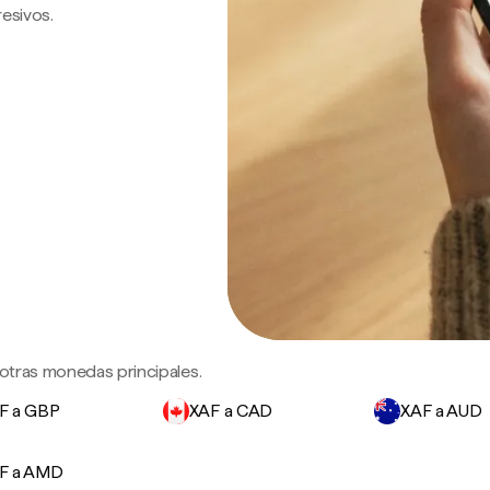
resivos.
 otras monedas principales.
F a GBP
XAF a CAD
XAF a AUD
F a AMD