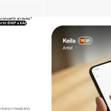
convertir al revés?
rtir BWP a XAF
 un banco mexicano