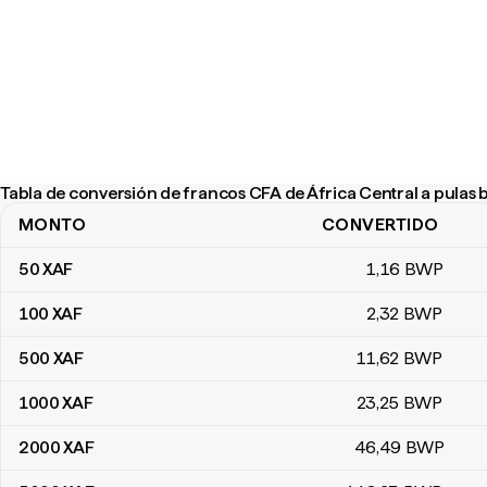
Tabla de conversión de francos CFA de África Central a pulas
MONTO
CONVERTIDO
Tabla de conversión de francos CFA de África Central a pulas b
50
XAF
1
,16
BWP
100
XAF
2
,32
BWP
500
XAF
11
,62
BWP
1000
XAF
23
,25
BWP
2000
XAF
46
,49
BWP