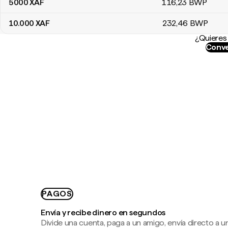
5000
XAF
116
,23
BWP
10.000
XAF
232
,46
BWP
¿Quieres 
Conve
PAGOS
Envía y recibe dinero en segundos
Divide una cuenta, paga a un amigo, envía directo a