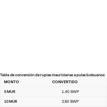
Tabla de conversión de rupias mauricianas a pulas botsuanos
MONTO
CONVERTIDO
Tabla de conversión de rupias mauricianas a pulas botsuanos
5
MUR
1
,40
BWP
10
MUR
2
,80
BWP