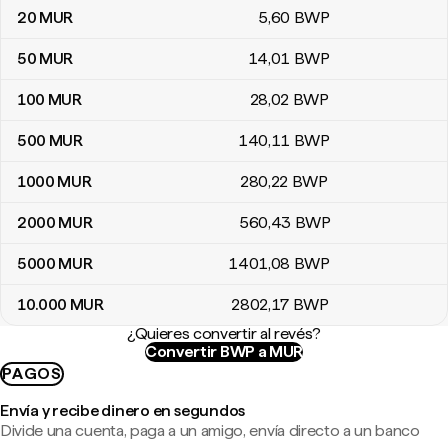
20
MUR
5
,60
BWP
50
MUR
14
,01
BWP
100
MUR
28
,02
BWP
500
MUR
140
,11
BWP
1000
MUR
280
,22
BWP
2000
MUR
560
,43
BWP
5000
MUR
1401
,08
BWP
10.000
MUR
2802
,17
BWP
¿Quieres convertir al revés?
Convertir BWP a MUR
PAGOS
Envía y recibe dinero en segundos
Divide una cuenta, paga a un amigo, envía directo a un banco