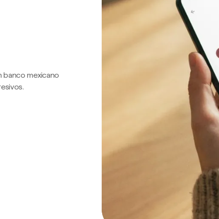
 un banco mexicano
resivos.