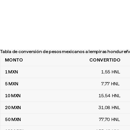
Tabla de conversión de pesos mexicanos a lempiras hondureñ
MONTO
CONVERTIDO
Tabla de conversión de pesos mexicanos a lempiras hondureños
1
MXN
1
,55
HNL
5
MXN
7
,77
HNL
10
MXN
15
,54
HNL
20
MXN
31
,08
HNL
50
MXN
77
,70
HNL