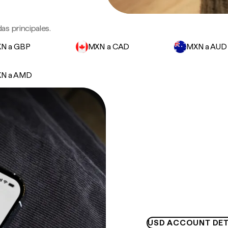
s principales.
N a GBP
MXN a CAD
MXN a AUD
N a AMD
USD ACCOUNT DET