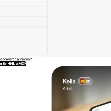
convertir al revés?
rtir HNL a MXN