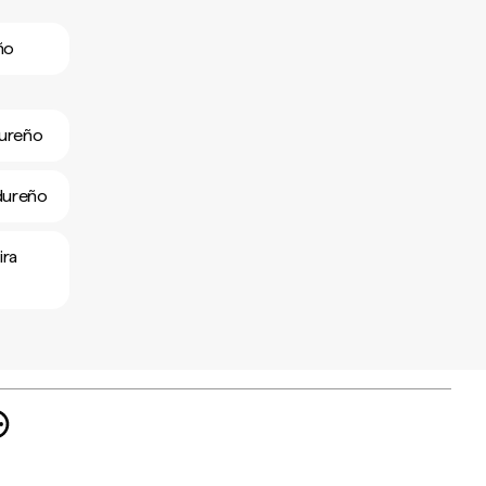
ño
dureño
dureño
ira