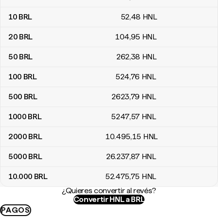
10
BRL
52
,48
HNL
20
BRL
104
,95
HNL
50
BRL
262
,38
HNL
100
BRL
524
,76
HNL
500
BRL
2623
,79
HNL
1000
BRL
5247
,57
HNL
2000
BRL
10.495
,15
HNL
5000
BRL
26.237
,87
HNL
10.000
BRL
52.475
,75
HNL
¿Quieres convertir al revés?
Convertir HNL a BRL
PAGOS