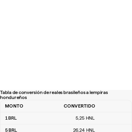
Tabla de conversión de reales brasileños a lempiras
hondureños
MONTO
CONVERTIDO
Tabla de conversión de reales brasileños a lempiras hondureños
1
BRL
5
,25
HNL
5
BRL
26
,24
HNL