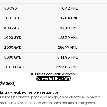
50
GYD
6
,42
HNL
100
GYD
12
,84
HNL
500
GYD
64
,19
HNL
1000
GYD
128
,39
HNL
2000
GYD
256
,77
HNL
5000
GYD
641
,93
HNL
10.000
GYD
1283
,85
HNL
¿Quieres convertir al revés?
Convertir HNL a GYD
PAGOS
Envía y recibe dinero en segundos
Divide una cuenta, paga a un amigo, envía directo a un banco
mexicano o brasileño. Sin comisiones ocultas ni márgenes