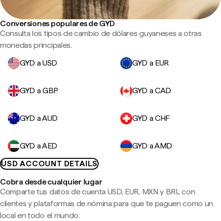
Conversiones populares de GYD
Consulta los tipos de cambio de dólares guyaneses a otras
monedas principales.
GYD a USD
GYD a EUR
GYD a GBP
GYD a CAD
GYD a AUD
GYD a CHF
GYD a AED
GYD a AMD
USD ACCOUNT DETAILS
Cobra desde cualquier lugar
Comparte tus datos de cuenta USD, EUR, MXN y BRL con
clientes y plataformas de nómina para que te paguen como un
local en todo el mundo.