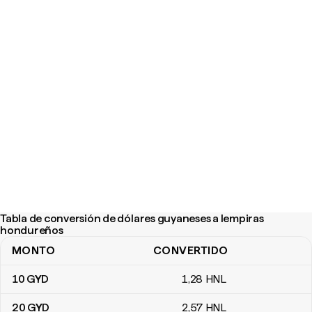
Tabla de conversión de dólares guyaneses a lempiras
hondureños
MONTO
CONVERTIDO
Tabla de conversión de dólares guyaneses a lempiras hondureñ
10
GYD
1
,28
HNL
20
GYD
2
,57
HNL