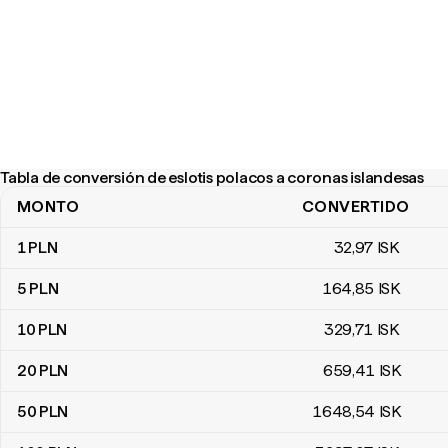
Tabla de conversión de eslotis polacos a coronas islandesas
MONTO
CONVERTIDO
Tabla de conversión de eslotis polacos a coronas islandesas
1
PLN
32
,97
ISK
5
PLN
164
,85
ISK
10
PLN
329
,71
ISK
20
PLN
659
,41
ISK
50
PLN
1648
,54
ISK