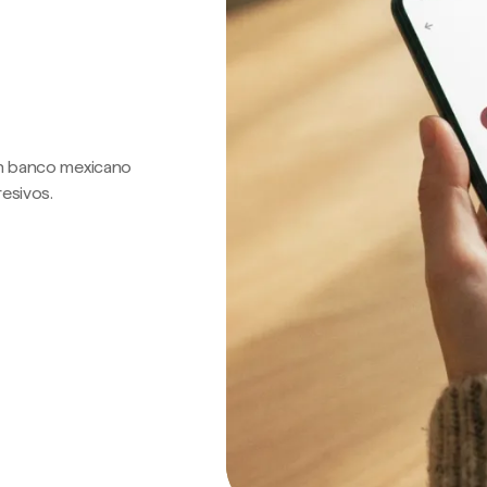
 un banco mexicano
resivos.