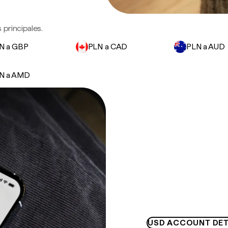
principales.
N a GBP
PLN a CAD
PLN a AUD
N a AMD
USD ACCOUNT DET