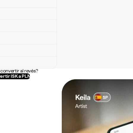
convertir al revés?
rtir ISK a PLN