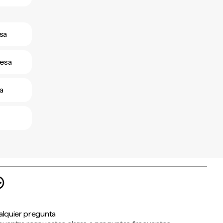
esa
desa
a
alquier pregunta