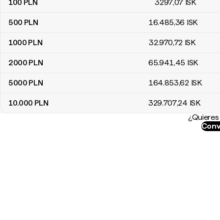
100
PLN
3297
,07
ISK
500
PLN
16.485
,36
ISK
1000
PLN
32.970
,72
ISK
2000
PLN
65.941
,45
ISK
5000
PLN
164.853
,62
ISK
10.000
PLN
329.707
,24
ISK
¿Quieres 
Conve