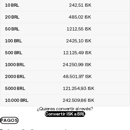
10
BRL
242
,51
ISK
20
BRL
485
,02
ISK
50
BRL
1212
,55
ISK
100
BRL
2425
,10
ISK
500
BRL
12.125
,49
ISK
1000
BRL
24.250
,99
ISK
2000
BRL
48.501
,97
ISK
5000
BRL
121.254
,93
ISK
10.000
BRL
242.509
,86
ISK
¿Quieres convertir al revés?
Convertir ISK a BRL
PAGOS