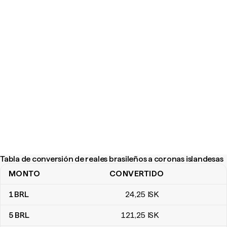
Tabla de conversión de reales brasileños a coronas islandesas
MONTO
CONVERTIDO
Tabla de conversión de reales brasileños a coronas islandesas
1
BRL
24
,25
ISK
5
BRL
121
,25
ISK