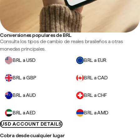
Conversiones populares de BRL
Consulta los tipos de cambio de reales brasileños a otras
monedas principales.
BRL a USD
BRL a EUR
BRL a GBP
BRL a CAD
BRL a AUD
BRL a CHF
BRL a AED
BRL a AMD
USD ACCOUNT DETAILS
Cobra desde cualquier lugar