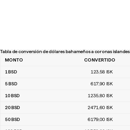
Tabla de conversión de dólares bahameños a coronas islandes
MONTO
CONVERTIDO
Tabla de conversión de dólares bahameños a coronas islandesas
1
BSD
123
,58
ISK
5
BSD
617
,90
ISK
10
BSD
1235
,80
ISK
20
BSD
2471
,60
ISK
50
BSD
6179
,00
ISK