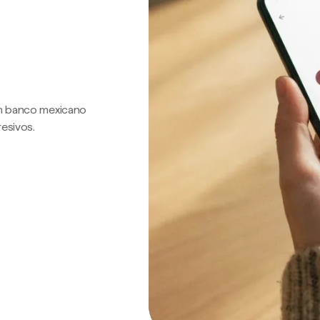
 un banco mexicano
resivos.