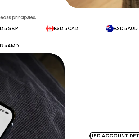
edas principales.
D a GBP
BSD a CAD
BSD a AUD
D a AMD
USD ACCOUNT DET