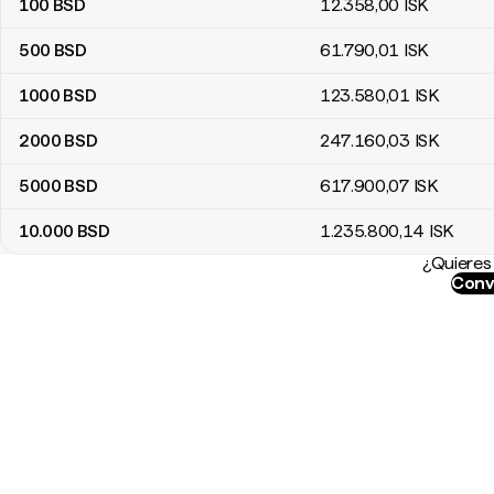
100
BSD
12.358
,00
ISK
500
BSD
61.790
,01
ISK
1000
BSD
123.580
,01
ISK
2000
BSD
247.160
,03
ISK
5000
BSD
617.900
,07
ISK
10.000
BSD
1.235.800
,14
ISK
¿Quieres 
Conve