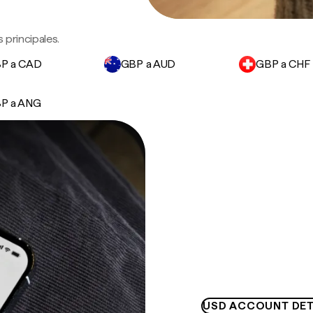
 principales.
P a CAD
GBP a AUD
GBP a CHF
P a ANG
USD ACCOUNT DET