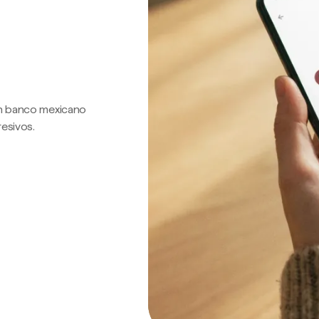
 un banco mexicano
resivos.