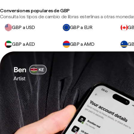
Conversiones populares de GBP
Consulta los tipos de cambio de libras esterlinas a otras monedas
GBP a USD
GBP a EUR
GB
GBP a AED
GBP a AMD
GB