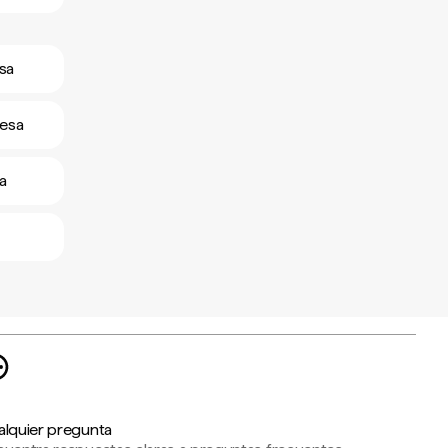
esa
desa
a
alquier pregunta