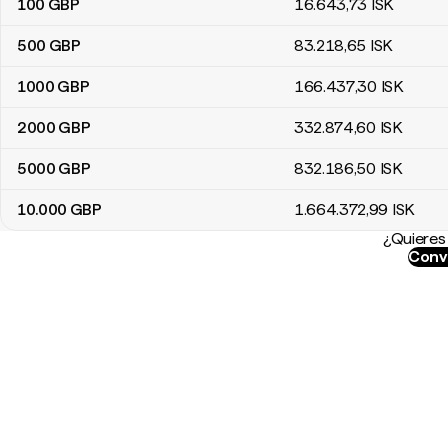
100
GBP
16.643
,73
ISK
500
GBP
83.218
,65
ISK
1000
GBP
166.437
,30
ISK
2000
GBP
332.874
,60
ISK
5000
GBP
832.186
,50
ISK
10.000
GBP
1.664.372
,99
ISK
¿Quieres 
Conve