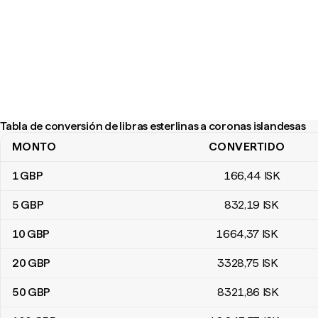
Tabla de conversión de libras esterlinas a coronas islandesas
MONTO
CONVERTIDO
Tabla de conversión de libras esterlinas a coronas islandesas
1
GBP
166
,44
ISK
5
GBP
832
,19
ISK
10
GBP
1664
,37
ISK
20
GBP
3328
,75
ISK
50
GBP
8321
,86
ISK