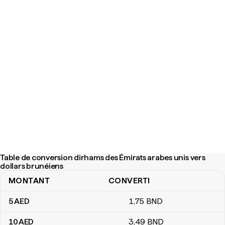
Table de conversion dirhams des Émirats arabes unis vers
dollars brunéiens
MONTANT
CONVERTI
Table de conversion dirhams des Émirats arabes unis vers dollar
5
AED
1
,75
BND
10
AED
3
,49
BND