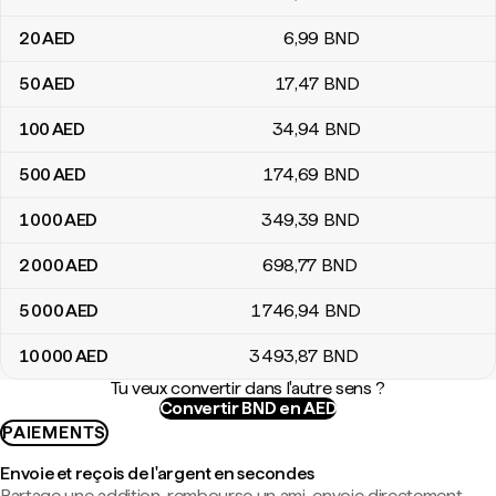
20
AED
6
,99
BND
50
AED
17
,47
BND
100
AED
34
,94
BND
500
AED
174
,69
BND
1 000
AED
349
,39
BND
2 000
AED
698
,77
BND
5 000
AED
1 746
,94
BND
10 000
AED
3 493
,87
BND
Tu veux convertir dans l'autre sens ?
Convertir BND en AED
PAIEMENTS
Envoie et reçois de l'argent en secondes
Partage une addition, rembourse un ami, envoie directement